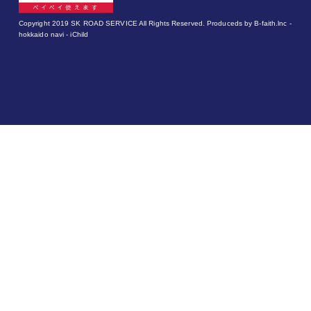
Copyright 2019
SK ROAD SERVICE
All Rights Reserved. Produceds by
B-faith.lnc
-
hokkaido navi - iChild