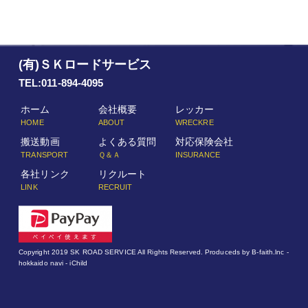
(有)ＳＫロードサービス
TEL:011-894-4095
ホーム
会社概要
レッカー
HOME
ABOUT
WRECKRE
搬送動画
よくある質問
対応保険会社
TRANSPORT
Ｑ＆Ａ
INSURANCE
各社リンク
リクルート
LINK
RECRUIT
Copyright 2019
SK ROAD SERVICE
All Rights Reserved. Produceds by
B-faith.lnc
-
hokkaido navi - iChild