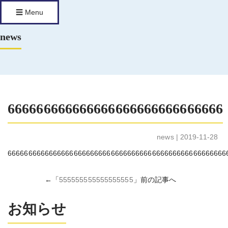
☰ Menu
news
666666666666666666666666666666
news
| 2019-11-28
66666666666666666666666666666666666666666666666666666
←「
555555555555555555
」前の記事へ
お知らせ